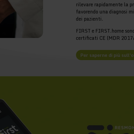
rilevare rapidamente la pr
favorendo una diagnosi mi
dei pazienti.
FIRST e FIRST.home sono d
certificati CE (MDR 2017
Per saperne di più sull'