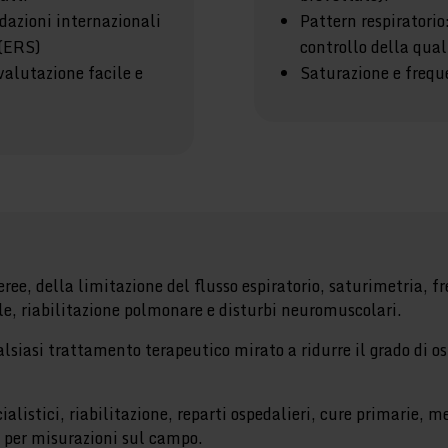
dazioni internazionali
Pattern respiratorio
 (ERS)
controllo della qual
 valutazione facile e
Saturazione e frequ
eree, della limitazione del flusso espiratorio, saturimetria, f
, riabilitazione polmonare e disturbi neuromuscolari.
alsiasi trattamento terapeutico mirato a ridurre il grado di os
ialistici, riabilitazione, reparti ospedalieri, cure primarie, me
o per misurazioni sul campo.