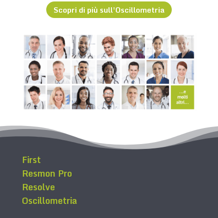
Scopri di più sull'Oscillometria
First
Resmon Pro
Resolve
Oscillometria